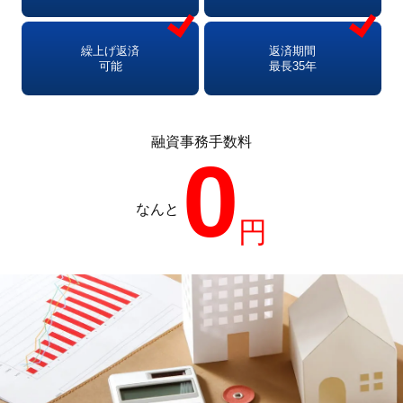
繰上げ返済
返済期間
可能
最長35年
融資事務手数料
0
なんと
円