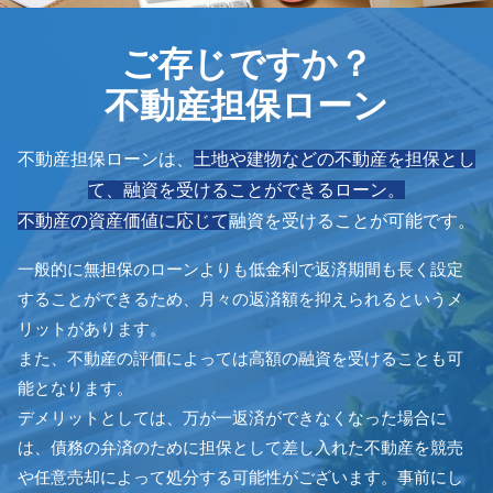
ご存じですか？
不動産担保ローン
不動産担保ローンは、
土地や建物などの
不動産を担保とし
て、融資を受けることができるローン。
不動産の資産価値に応じて
融資を受けることが可能です。
一般的に無担保のローンよりも低金利で返済期間も長く設定
することができるため、月々の返済額を抑えられるというメ
リットがあります。
また、不動産の評価によっては高額の融資を受けることも可
能となります。
デメリットとしては、万が一返済ができなくなった場合に
は、債務の弁済のために担保として差し入れた不動産を競売
や任意売却によって処分する可能性がございます。事前にし