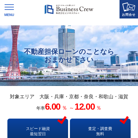
WEBで解決！
かんたん査定
お申込みフォーム
不動産担保ローンのことなら
お電話でのお問い合わせはこちら
おまかせ下さい
0120-131215
対象エリア 大阪・兵庫・京都・奈良・和歌山・滋賀
6.00
12.00
％
～
％
年率
スピード融資
査定・調査費
最短翌日
無料