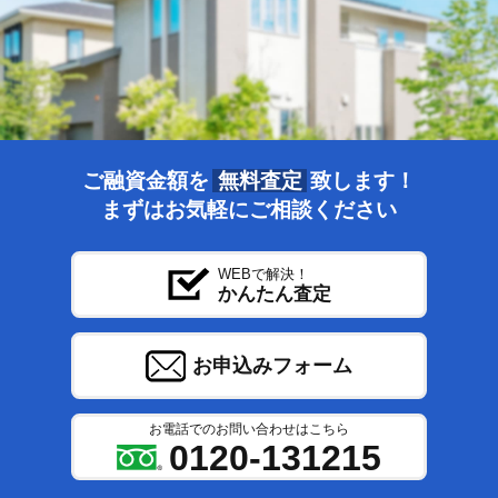
https://www.cic.co.jp/
第2条 個人情報の利用目的について
当社は、申込者及び保証人予定者の個人情報について次の利
用目的の範囲内で適正に利用いたします。
1.返済能力の調査のため
2.当社と申込者及び保証人予定者との取引及び交渉経過その
ご融資金額を
無料査定
致します！
他の事実に関する記録保存のため
まずはお気軽にご相談ください
3.当社の与信に係る商品及びサービスのご案内のため
4.当社内部における市場調査及び分析並びに金融商品及びサ
ービスの研究及び開発のため
WEBで解決！
かんたん査定
第3条 個人情報の第三者への提供について
お申込みフォーム
当社は、以下の範囲で個人データを第三者に提供することが
あります。
1.提供する第三者の範囲
お電話でのお問い合わせはこちら
0120-131215
当社の有価証券報告書に記載されている子会社及び公表して
いる提供先（注）