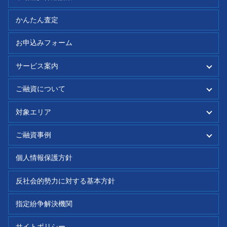
内容を理解しましたので同意します。
かんたん査定
お申込みフォーム
サービス案内
個人向け
個人事業主・法人向け
ご融資について
不動産業者向け
不動産担保ローンとは
ご融資の流れ
返済シミュレーション
対象エリア
業者選びのポイント
よくわかる総量規制
大阪府
兵庫県
ご融資事例
よくあるご質問
京都府
奈良県
個人向け
個人事業主・法人向け
個人情報保護方針
和歌山県
滋賀県
不動産業者向け
反社会的勢力に対する基本方針
指定紛争解決機関
サイトポリシー