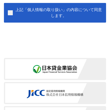
2.申込情報の個人信用情報機関への提供
当社は、申込者及び保証人予定者に係る本申込に基づく個人
上記「個人情報の取り扱い」の内容について同意
情報（本人を特定する情報（氏名、生年月日、電話番号及び
します。
運転免許証等の記号番号等）、並びに申込日及び申込商品種
別等の情報。以下、「申込情報」という。）を加盟先機関に
提供します。
3.申込情報の登録
加盟先機関は、当該申込情報を申込日から6ヶ月を超えない
期間登録します。
4.申込情報の他会員への提供
加盟先機関は、当該申込情報を、加盟会員及び提携先機関の
加盟会員に提供します。加盟先機関及び提携先機関の加盟会
員は、当該申込情報を、返済又は支払能力を調査する目的の
みに利用します。
5.開示等の手続き