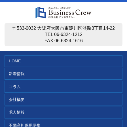
2.第三者に提供される情報の内容
申込者及び保証人予定者の申込内容（申込日・申込商品種別
等の申込事実情報、申込者及び保証人予定者の氏名・生年月
〒533-0032 大阪府大阪市東淀川区淡路3丁目14-22
日・住所・電話番号・勤務先名・勤務先住所等の本人特定情
TEL 06-6324-1212
報、収入・支出、資産・負債、職歴等の与信に関する情報及
FAX 06-6324-1616
び交渉経過等の客観的事実情報）及び本人確認書類に記載さ
れた本人確認情報（本籍地情報を含みます。）
HOME
3.利用する者の利用目的
上記第2条に記載の各目的（この場合において、上記目的中
新着情報
「当社」とあるのは、「提供する第三者」と読み替えま
す。）
コラム
（注）「当社の有価証券報告書に記載されている子会社及び
会社概要
公表している提供先」、「提携会社」並びに「金融商品」等
は、当社のホームページで公表いたします。
求人情報
私は、貴社への融資申し込みに関し、貴社が取得する私の個
不動産担保用語集
人情報が上記の各条項のとおり取り扱われることについて、