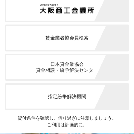
申込者及び保証人予定者は、加盟先機関に登録されている個
人情報に係る開示請求又は当該個人情報に誤りがある場合の
訂正、削除等の申立を、加盟先機関が定める手続き及び方法
によって行うことができます。
貸金業者協会員検索
6.当社が加盟する信用情報機関及び当該機関が提携する信用
情報機関
当社が加盟する信用情報機関及び当該機関が提携する信用情
報機関の名称及び連絡先は以下の通りです。
日本貸金業協会
貸金相談・紛争解決センター
（当社が加盟する信用情報機関）
株式会社日本信用情報機構 TEL 0570-055-955
https://www.jicc.co.jp/
指定紛争解決機関
（当社が加盟する信用情報機関が提携する信用情報機関）
全国銀行個人信用情報センター TEL03-3214-5020
貸付条件を確認し、借り過ぎに注意しましょう。
https://www.zenginkyo.or.jp/pcic/
ご利用は計画的に。
株式会社シー・アイ・シー TEL0120-810-414