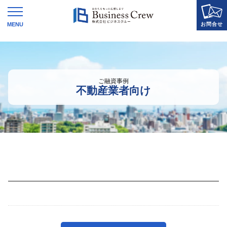
WEBで解決！
かんたん査定
お申込みフォーム
ご融資事例
ご融資事例 不動産業者向け
不動産業者向け
お電話でのお問い合わせはこちら
0120-131215